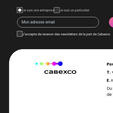
Je suis une entreprise
Je suis un particulier
J’accepte de recevoir des newsletters de la part de Cabexco
Pou
T.
E.
Du 
de 