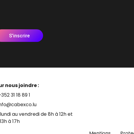
S'inscrire
r nous joindre :
+352 31 18 89 1
info@cabexco.lu
lundi au vendredi de 8h à 12h et
13h à 17h
Mentions
Prote