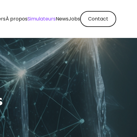
ers
À propos
Simulateurs
News
Jobs
Contact
S