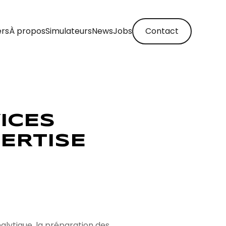
ers
À propos
Simulateurs
News
Jobs
Contact
ICES
ERTISE
alytique, la préparation des