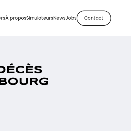
ers
À propos
Simulateurs
News
Jobs
Contact
 DÉCÈS
MBOURG